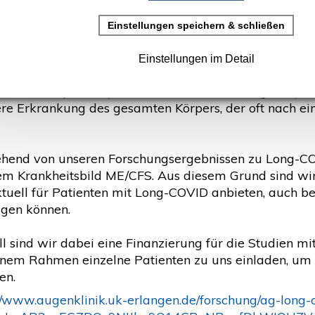
rstellt: 22. Februar 2022
er Erlangen - ME/CFS
ische Enzephalomyelitis/das Chronische Fatigue-Synd
re Erkrankung des gesamten Körpers, der oft nach 
hend von unseren Forschungsergebnissen zu Long-C
em Krankheitsbild ME/CFS. Aus diesem Grund sind wir
ktuell für Patienten mit Long-COVID anbieten, auch be
igen können.
l sind wir dabei eine Finanzierung für die Studien mi
einem Rahmen einzelne Patienten zu uns einladen, um e
en.
://www.augenklinik.uk-erlangen.de/forschung/ag-long-