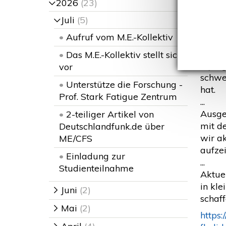
2026
(23)
>
E
Juli
(5)
>
unCOV
•
Aufruf vom M.E.-Kollektiv
•
Das M.E.-Kollektiv stellt sich
Myalg
vor
schwe
•
Unterstütze die Forschung -
hat.
Prof. Stark Fatigue Zentrum
...
Ausge
•
2-teiliger Artikel von
mit d
Deutschlandfunk.de über
wir a
ME/CFS
aufze
•
Einladung zur
...
Studienteilnahme
Aktuel
in kl
Juni
(2)
>
schaff
Mai
(2)
>
https