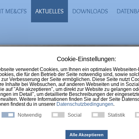
IT ME&CFS
AKTUELLES
DOWNLOADS
DATENB
-CFS Portal
 Online-Selbsthilfegruppe im deutschs
nschen die an
ME, CFS, Long-Covid, Pos
ac-Syndrom
erkrankt sind.
OVer Erlangen - ME/CFS