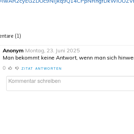
id=IwAR2cyEGZDOc9NIJkq9Q14CPpNRngfDkWIOUZV
ntare (
1
)
Anonym
Montag, 23. Juni 2025
Man bekommt keine Antwort, wenn man sich hinwe
0
ZITAT
ANTWORTEN