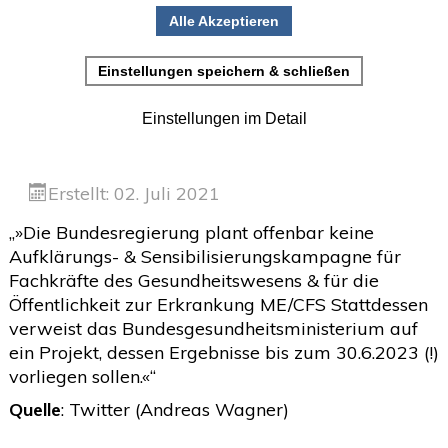
Gesundheitswesens & für
•
Einladung zur Studienteilnahme
die Öffentlichkeit zur
Juni
(2)
>
Mai
(2)
>
Erkrankung ME/CFS
April
(4)
>
März
(1)
>
Erstellt: 02. Juli 2021
Februar
(5)
>
„»Die Bundesregierung plant offenbar keine
Januar
(4)
Aufklärungs- & Sensibilisierungskampagne für
>
Fachkräfte des Gesundheitswesens & für die
2025
(72)
>
Öffentlichkeit zur Erkrankung ME/CFS Stattdessen
verweist das Bundesgesundheitsministerium auf
2024
(153)
>
ein Projekt, dessen Ergebnisse bis zum 30.6.2023 (!)
2023
(18)
>
vorliegen sollen.«“
2022
(119)
>
Quelle
: Twitter (Andreas Wagner)
2021
(468)
>