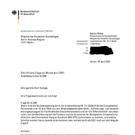
2020
(26)
>
2019
(45)
>
2018
(3)
>
2017
(4)
>
2016
(1)
>
2015
(2)
>