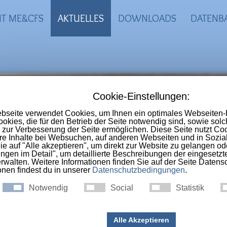
IT ME&CFS
AKTUELLES
DOWNLOADS
DATENB
-CFS Portal
 Online-Selbsthilfegruppe im deutschs
nschen die an
ME, CFS, Long-Covid, Pos
ac-Syndrom
erkrankt sind.
ng Covid": Langzeitfolgen na