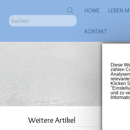
0
HOME
LEBEN M
S
u
KONTAKT
c
h
e
n
ME
.
.
.
Größte
für Me
Post-V
"Lo
Weitere Artikel