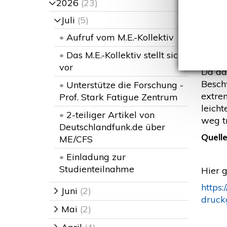
(M
2026
(23)
>
Juli
(5)
>
•
Aufruf vom M.E.-Kollektiv
E
•
Das M.E.-Kollektiv stellt sich
„Für d
vor
Da das
Besch
•
Unterstütze die Forschung -
extre
Prof. Stark Fatigue Zentrum
leicht
•
2-teiliger Artikel von
weg tr
Deutschlandfunk.de über
Quelle
ME/CFS
•
Einladung zur
Studienteilnahme
Hier g
https
Juni
(2)
>
druck
Mai
(2)
>