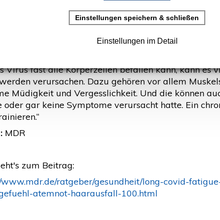
DR)
rstellt: 28. Mai 2021
ie Betroffenen ist das Leben nach Covid-19 nicht mit 
 Virus fast alle Körperzellen befallen kann, kann es vi
werden verursachen. Dazu gehören vor allem Muskels
me Müdigkeit und Vergesslichkeit. Und die können auch
e oder gar keine Symptome verursacht hatte. Ein chro
ainieren.“
:
MDR
eht's zum Beitrag:
://www.mdr.de/ratgeber/gesundheit/long-covid-fatig
gefuehl-atemnot-haarausfall-100.html